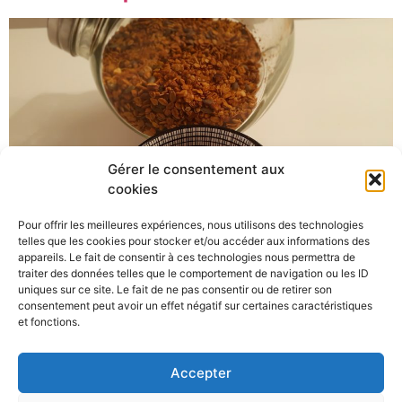
Gérer le consentement aux
cookies
Pour offrir les meilleures expériences, nous utilisons des technologies
telles que les cookies pour stocker et/ou accéder aux informations des
Qu’on se le dise, y’a des matins où on ne sait pas trop
appareils. Le fait de consentir à ces technologies nous permettra de
quoi manger. Ceci est d’autant plus le cas, lorsqu’on suit
traiter des données telles que le comportement de navigation ou les ID
uniques sur ce site. Le fait de ne pas consentir ou de retirer son
le régime FODMAP. En période d’exclusion des aliments
consentement peut avoir un effet négatif sur certaines caractéristiques
(période initiale visant une amélioration des symptômes
et fonctions.
intestinaux), on peut vite se retrouver perdu. Mais ça
c’était avant! Maintenant faisons place au GRANOLA!!!!
Accepter
Oh […]