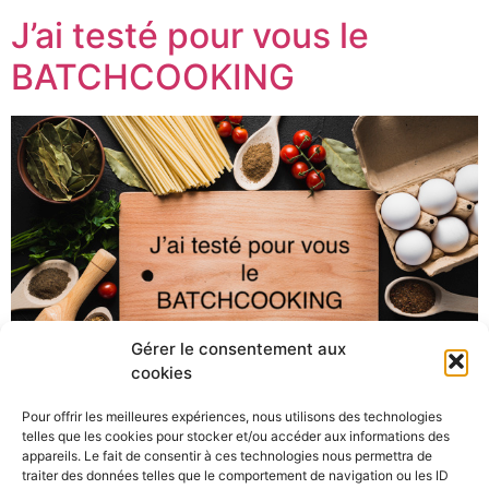
J’ai testé pour vous le
BATCHCOOKING
Gérer le consentement aux
cookies
Pour offrir les meilleures expériences, nous utilisons des technologies
telles que les cookies pour stocker et/ou accéder aux informations des
C’est le début du « j’ai testé pour vous ». Aujourd’hui, on
appareils. Le fait de consentir à ces technologies nous permettra de
va parler organisation, efficacité et accessoirement
traiter des données telles que le comportement de navigation ou les ID