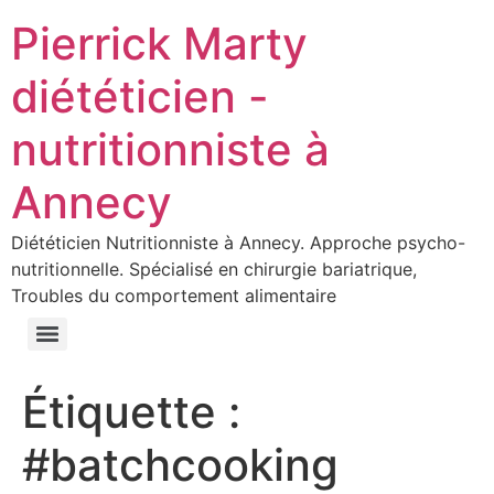
Pierrick Marty
diététicien -
nutritionniste à
Annecy
Diététicien Nutritionniste à Annecy. Approche psycho-
nutritionnelle. Spécialisé en chirurgie bariatrique,
Troubles du comportement alimentaire
Régime après une chirurgie bariatrique: mauvaise idée
Étiquette :
#batchcooking